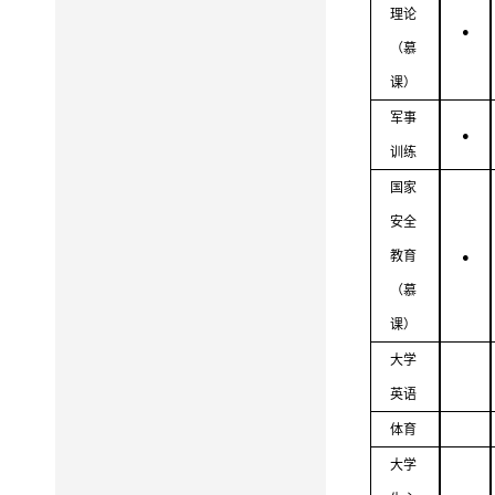
理论
●
（慕
课）
军事
●
训练
国家
安全
教育
●
（慕
课）
大学
英语
体育
大学