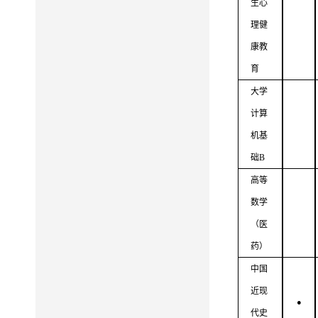
生
心
理健
康教
育
大学
计算
机基
础
B
高等
数学
（医
药）
中国
近现
●
代史