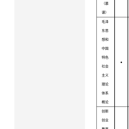
（慕
课）
毛泽
东思
想和
中国
特色
●
社会
主义
理论
体系
概论
创新
创业