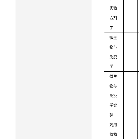
实验
方剂
学
微生
物与
免疫
学
微生
物
与
免疫
学实
验
药用
植物