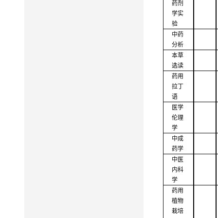
药剂
学实
验
中药
分析
本草
选读
药用
拉丁
语
医学
伦理
学
中成
药学
中医
内科
学
药用
植物
栽培