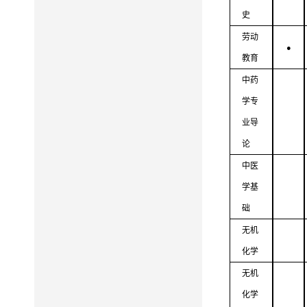
史
劳动
●
教育
中药
学专
业导
论
中医
学基
础
无机
化学
无机
化学