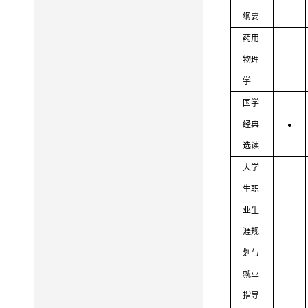
纲要
药用
物理
学
国学
经典
●
选读
大学
生
职
业生
涯规
划与
就业
指导