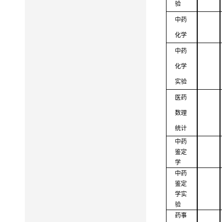
验
中药
化学
中药
化学
实验
医药
数理
统计
中药
鉴定
学
中药
鉴定
学实
验
药事