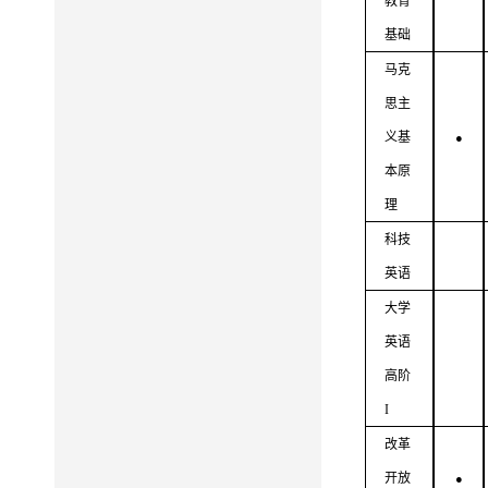
教育
基础
马克
思主
义基
●
本原
理
科技
英语
大学
英语
高阶
I
改革
开放
●