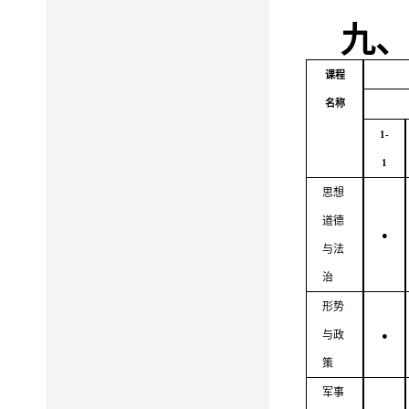
九
课程
名称
1
-
1
思想
道德
●
与法
治
形势
与政
●
策
军事